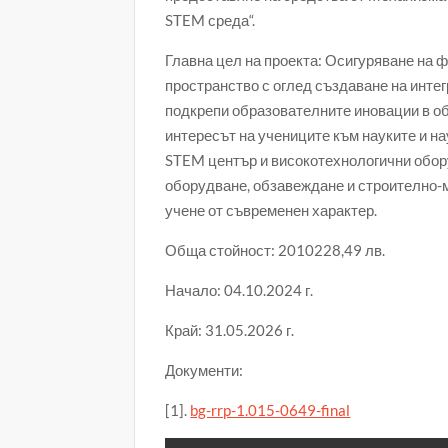
STEM среда“.
Главна цел на проекта: Осигуряване на 
пространство с оглед създаване на интег
подкрепи образователните иновации в о
интересът на учениците към науките и н
STEM център и високотехнологични обор
оборудване, обзавеждане и строително-м
учене от съвременен характер.
Обща стойност: 2010228,49 лв.
Начало: 04.10.2024 г.
Край: 31.05.2026 г.
Документи:
[1].
bg-rrp-1.015-0649-final