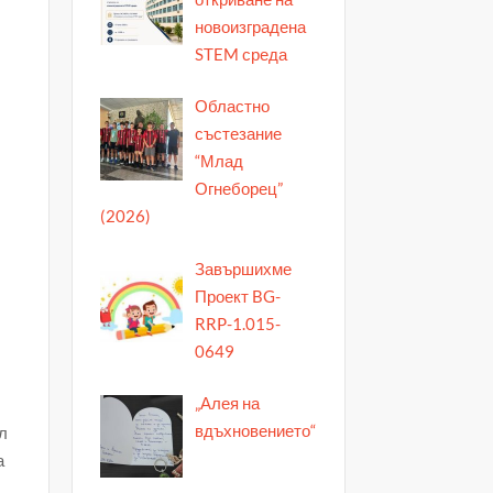
новоизградена
STEM среда
Областно
състезание
“Млад
Огнеборец”
(2026)
Завършихме
Проект BG-
RRP-1.015-
0649
„Алея на
вдъхновението“
л
а