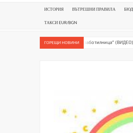
ИСТОРИЯ
ВЪТРЕШНИ ПРАВИЛА
БЮ
ТАКСИ EUR/BGN
ех”
Клуб “Дигитална работилница” (ВИДЕО)
Т
ГОРЕЩИ НОВИНИ