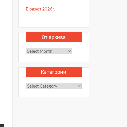
Бюджет 2026г.
От архива
От
архива
Категории
Категории