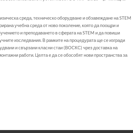
физическа среда, техническо оборудване и обзавеждане на STEM
рирана учебна среда от ново поколение, която да поощри и
бучението и преподаването в сферата на STEM и да повиши
аучните изследвания. В рамките на процедурата ще се изгради
удвани и свързани класни стаи (ВОСКС) чрез доставка на
онтажни работи. Целта е да се обособят нови пространства за