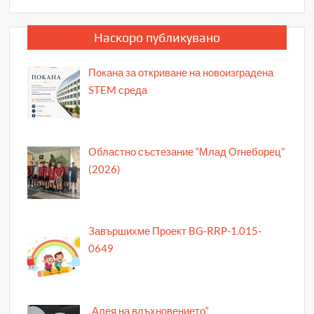
Наскоро публикувано
Покана за откриване на новоизградена
STEM среда
Областно състезание “Млад Огнеборец”
(2026)
Завършихме Проект BG-RRP-1.015-
0649
„Алея на вдъхновението“