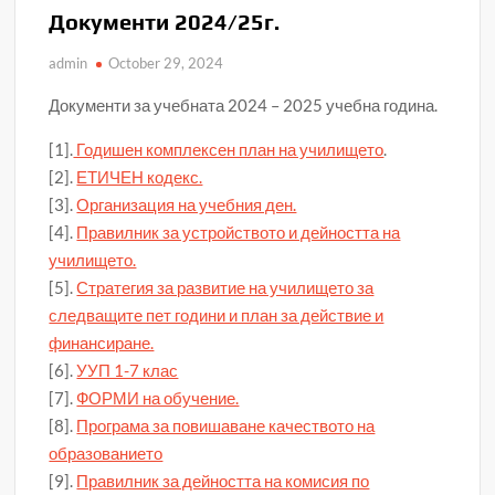
Документи 2024/25г.
admin
October 29, 2024
Документи за учебната 2024 – 2025 учебна година.
[1].
Годишен комплексен план на училището
.
[2].
ЕТИЧЕН кодекс.
[3].
Организация на учебния ден.
[4].
Правилник за устройството и дейността на
училището.
[5].
Стратегия за развитие на училището за
следващите пет години и план за действие и
финансиране.
[6].
УУП 1-7 клас
[7].
ФОРМИ на обучение.
[8].
Програма за повишаване качеството на
образованието
[9].
Правилник за дейността на комисия по