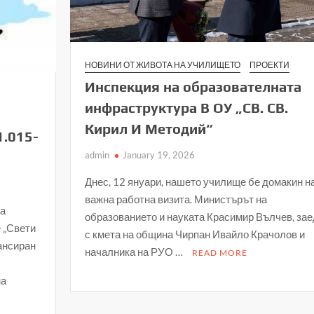
НОВИНИ ОТ ЖИВОТА НА УЧИЛИЩЕТО
ПРОЕКТИ
Инспекция на образователната
инфраструктура В ОУ „СВ. СВ.
Кирил И Методий“
.015-
admin
January 19, 2026
Днес, 12 януари, нашето училище бе домакин н
важна работна визита. Министърът на
на
образованието и науката Красимир Вълчев, за
 „Свети
с кмета на община Чирпан Ивайло Крачолов и
нансиран
началника на РУО …
READ MORE
на