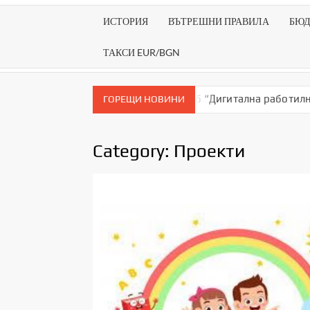
ИСТОРИЯ
ВЪТРЕШНИ ПРАВИЛА
БЮ
ТАКСИ EUR/BGN
репа за успех”
Клуб “Дигитална работилница” (ВИДЕ
ГОРЕЩИ НОВИНИ
Category:
Проекти