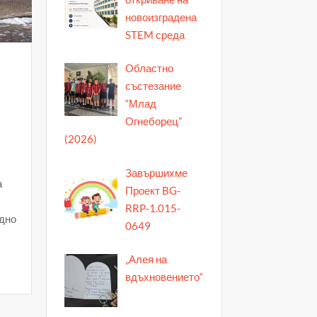
новоизградена
STEM среда
Областно
състезание
“Млад
Огнеборец”
(2026)
Завършихме
а
Проект BG-
RRP-1.015-
едно
0649
„Алея на
вдъхновението“