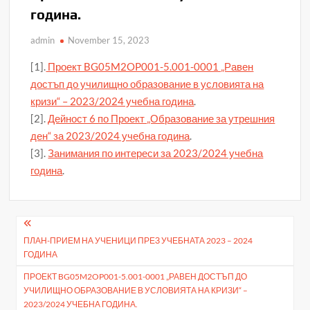
година.
admin
November 15, 2023
[1].
Проект BG05M2OP001-5.001-0001 „Равен
достъп до училищно образование в условията на
кризи“ – 2023/2024 учебна година
.
[2].
Дейност 6 по Проект „Образование за утрешния
ден“ за 2023/2024 учебна година
.
[3].
Занимания по интереси за 2023/2024 учебна
година
.
Post
ПЛАН-ПРИЕМ НА УЧЕНИЦИ ПРЕЗ УЧЕБНАТА 2023 – 2024
navigation
ГОДИНА
ПРОЕКТ BG05M2OP001-5.001-0001 „РАВЕН ДОСТЪП ДО
УЧИЛИЩНО ОБРАЗОВАНИЕ В УСЛОВИЯТА НА КРИЗИ“ –
2023/2024 УЧЕБНА ГОДИНА.