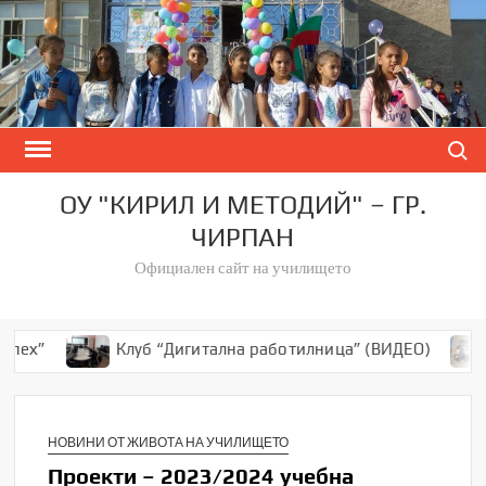
Skip
to
content
Search
ОУ "КИРИЛ И МЕТОДИЙ" – ГР.
ЧИРПАН
Официален сайт на училището
пех”
Клуб “Дигитална работилница” (ВИДЕО)
НОВИНИ ОТ ЖИВОТА НА УЧИЛИЩЕТО
Проекти – 2023/2024 учебна